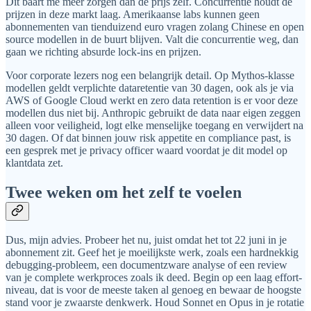
Dit baart me meer zorgen dan de prijs zelf. Concurrentie houdt de
prijzen in deze markt laag. Amerikaanse labs kunnen geen
abonnementen van tienduizend euro vragen zolang Chinese en open
source modellen in de buurt blijven. Valt die concurrentie weg, dan
gaan we richting absurde lock-ins en prijzen.
Voor corporate lezers nog een belangrijk detail. Op Mythos-klasse
modellen geldt verplichte dataretentie van 30 dagen, ook als je via
AWS of Google Cloud werkt en zero data retention is er voor deze
modellen dus niet bij. Anthropic gebruikt de data naar eigen zeggen
alleen voor veiligheid, logt elke menselijke toegang en verwijdert na
30 dagen. Of dat binnen jouw risk appetite en compliance past, is
een gesprek met je privacy officer waard voordat je dit model op
klantdata zet.
Twee weken om het zelf te voelen
Dus, mijn advies. Probeer het nu, juist omdat het tot 22 juni in je
abonnement zit. Geef het je moeilijkste werk, zoals een hardnekkig
debugging-probleem, een documentzware analyse of een review
van je complete werkproces zoals ik deed. Begin op een laag effort-
niveau, dat is voor de meeste taken al genoeg en bewaar de hoogste
stand voor je zwaarste denkwerk. Houd Sonnet en Opus in je rotatie