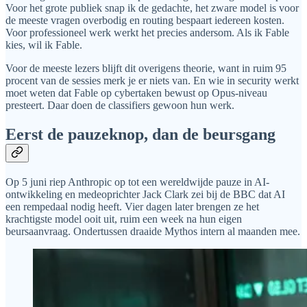
Voor het grote publiek snap ik de gedachte, het zware model is voor
de meeste vragen overbodig en routing bespaart iedereen kosten.
Voor professioneel werk werkt het precies andersom. Als ik Fable
kies, wil ik Fable.
Voor de meeste lezers blijft dit overigens theorie, want in ruim 95
procent van de sessies merk je er niets van. En wie in security werkt
moet weten dat Fable op cybertaken bewust op Opus-niveau
presteert. Daar doen de classifiers gewoon hun werk.
Eerst de pauzeknop, dan de beursgang
Op 5 juni riep Anthropic op tot een wereldwijde pauze in AI-
ontwikkeling en medeoprichter Jack Clark zei bij de BBC dat AI
een rempedaal nodig heeft. Vier dagen later brengen ze het
krachtigste model ooit uit, ruim een week na hun eigen
beursaanvraag. Ondertussen draaide Mythos intern al maanden mee.