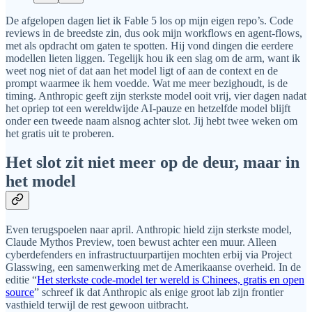
De afgelopen dagen liet ik Fable 5 los op mijn eigen repo’s. Code
reviews in de breedste zin, dus ook mijn workflows en agent-flows,
met als opdracht om gaten te spotten. Hij vond dingen die eerdere
modellen lieten liggen. Tegelijk hou ik een slag om de arm, want ik
weet nog niet of dat aan het model ligt of aan de context en de
prompt waarmee ik hem voedde. Wat me meer bezighoudt, is de
timing. Anthropic geeft zijn sterkste model ooit vrij, vier dagen nadat
het opriep tot een wereldwijde AI-pauze en hetzelfde model blijft
onder een tweede naam alsnog achter slot. Jij hebt twee weken om
het gratis uit te proberen.
Het slot zit niet meer op de deur, maar in
het model
Even terugspoelen naar april. Anthropic hield zijn sterkste model,
Claude Mythos Preview, toen bewust achter een muur. Alleen
cyberdefenders en infrastructuurpartijen mochten erbij via Project
Glasswing, een samenwerking met de Amerikaanse overheid. In de
editie “
Het sterkste code-model ter wereld is Chinees, gratis en open
source
” schreef ik dat Anthropic als enige groot lab zijn frontier
vasthield terwijl de rest gewoon uitbracht.