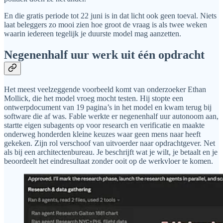
En die gratis periode tot 22 juni is in dat licht ook geen toeval. Niets
laat beleggers zo mooi zien hoe groot de vraag is als twee weken
waarin iedereen tegelijk je duurste model mag aanzetten.
Negenenhalf uur werk uit één opdracht
Het meest veelzeggende voorbeeld komt van onderzoeker Ethan
Mollick, die het model vroeg mocht testen. Hij stopte een
ontwerpdocument van 19 pagina’s in het model en kwam terug bij
software die af was. Fable werkte er negenenhalf uur autonoom aan,
startte eigen subagents op voor research en verificatie en maakte
onderweg honderden kleine keuzes waar geen mens naar heeft
gekeken. Zijn rol verschoof van uitvoerder naar opdrachtgever. Net
als bij een architectenbureau. Je beschrijft wat je wilt, je betaalt en je
beoordeelt het eindresultaat zonder ooit op de werkvloer te komen.