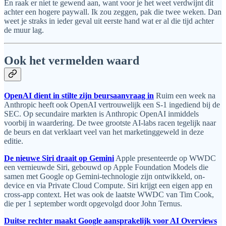
En raak er niet te gewend aan, want voor je het weet verdwijnt dit
achter een hogere paywall. Ik zou zeggen, pak die twee weken. Dan
weet je straks in ieder geval uit eerste hand wat er al die tijd achter
de muur lag.
Ook het vermelden waard
OpenAI dient in stilte zijn beursaanvraag in
Ruim een week na
Anthropic heeft ook OpenAI vertrouwelijk een S-1 ingediend bij de
SEC. Op secundaire markten is Anthropic OpenAI inmiddels
voorbij in waardering. De twee grootste AI-labs racen tegelijk naar
de beurs en dat verklaart veel van het marketinggeweld in deze
editie.
De nieuwe Siri draait op Gemini
Apple presenteerde op WWDC
een vernieuwde Siri, gebouwd op Apple Foundation Models die
samen met Google op Gemini-technologie zijn ontwikkeld, on-
device en via Private Cloud Compute. Siri krijgt een eigen app en
cross-app context. Het was ook de laatste WWDC van Tim Cook,
die per 1 september wordt opgevolgd door John Ternus.
Duitse rechter maakt Google aansprakelijk voor AI Overviews