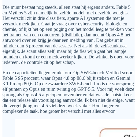
Die muur bestaat nog steeds, alleen staat hij ergens anders. Fable 5
en Mythos 5 zijn namelijk hetzelfde model, met dezelfde weights.
Het verschil zit in drie classifiers, aparte AI-systemen die met je
verzoek meekijken. Gaat je vraag over cybersecurity, biologie en
chemie, of lijkt het op een poging om het model leeg te trekken voor
het trainen van een concurrent (distillatie), dan neemt Opus 4.8 het
antwoord over en krijg je daar een melding van. Dat gebeurt in
minder dan 5 procent van de sessies. Net als bij de zelfscankassa
eigenlijk. Je scant alles zelf, maar bij de fles wijn gaat het lampje
branden en komt er een medewerker kijken. De winkel is open voor
iedereen, de controle zit op het schap.
En de capaciteiten liegen er niet om. Op SWE-bench Verified scoort
Fable 5 95 procent, waar Opus 4.8 op 88,6 blijft steken en Gemini
3.1 Pro op 80,6. Op de zwaardere SWE-bench Pro is de voorsprong
elf punten op Opus en ruim twintig op GPT-5.5. Voor mij voelt deze
sprong als Opus 4.5 afgelopen november en dat was de laatste keer
dat een release als vooruitgang aanvoelde. Ik ben niet de enige, want
die vergelijking met 4.5 viel deze week vaker. Hoe langer en
complexer de taak, hoe groter het verschil met alles ervoor.