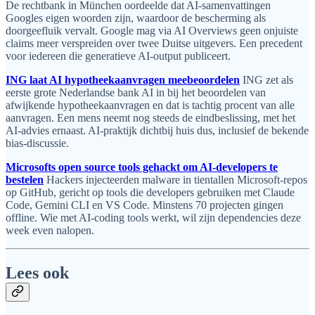
De rechtbank in München oordeelde dat AI-samenvattingen
Googles eigen woorden zijn, waardoor de bescherming als
doorgeefluik vervalt. Google mag via AI Overviews geen onjuiste
claims meer verspreiden over twee Duitse uitgevers. Een precedent
voor iedereen die generatieve AI-output publiceert.
ING laat AI hypotheekaanvragen meebeoordelen
ING zet als
eerste grote Nederlandse bank AI in bij het beoordelen van
afwijkende hypotheekaanvragen en dat is tachtig procent van alle
aanvragen. Een mens neemt nog steeds de eindbeslissing, met het
AI-advies ernaast. AI-praktijk dichtbij huis dus, inclusief de bekende
bias-discussie.
Microsofts open source tools gehackt om AI-developers te
bestelen
Hackers injecteerden malware in tientallen Microsoft-repos
op GitHub, gericht op tools die developers gebruiken met Claude
Code, Gemini CLI en VS Code. Minstens 70 projecten gingen
offline. Wie met AI-coding tools werkt, wil zijn dependencies deze
week even nalopen.
Lees ook