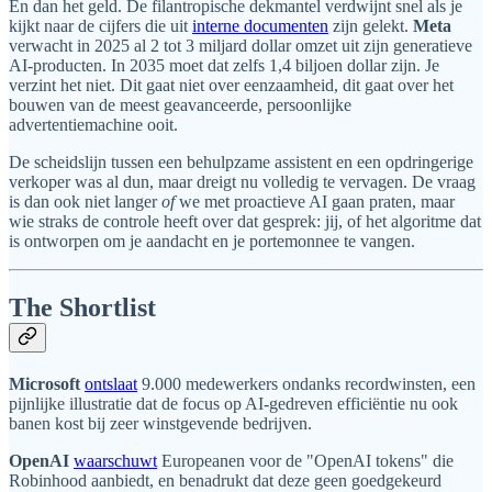
En dan het geld. De filantropische dekmantel verdwijnt snel als je
kijkt naar de cijfers die uit
interne documenten
zijn gelekt.
Meta
verwacht in 2025 al 2 tot 3 miljard dollar omzet uit zijn generatieve
AI-producten. In 2035 moet dat zelfs 1,4 biljoen dollar zijn. Je
verzint het niet. Dit gaat niet over eenzaamheid, dit gaat over het
bouwen van de meest geavanceerde, persoonlijke
advertentiemachine ooit.
De scheidslijn tussen een behulpzame assistent en een opdringerige
verkoper was al dun, maar dreigt nu volledig te vervagen. De vraag
is dan ook niet langer
of
we met proactieve AI gaan praten, maar
wie straks de controle heeft over dat gesprek: jij, of het algoritme dat
is ontworpen om je aandacht en je portemonnee te vangen.
The Shortlist
Microsoft
ontslaat
9.000 medewerkers ondanks recordwinsten, een
pijnlijke illustratie dat de focus op AI-gedreven efficiëntie nu ook
banen kost bij zeer winstgevende bedrijven.
OpenAI
waarschuwt
Europeanen voor de "OpenAI tokens" die
Robinhood aanbiedt, en benadrukt dat deze geen goedgekeurd