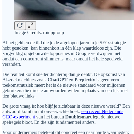
Image Credits: roiupgroup
Al het geld en de tijd die je de afgelopen jaren in je SEO-strategie
hebt gestoken, kan binnenkort in één klap waardeloos zijn. Die
zorgvuldig opgebouwde topposities in Google verdwijnen niet
omdat een concurrent slimmer is, maar omdat het hele speelveld
verandert.
Die realiteit komt sneller dichterbij dan je denkt. De opkomst van
AI-zoekmachines zoals
ChatGPT
en
Perplexity
is geen verre
toekomstmuziek meer; het is de nieuwe standaard voor miljoenen
gebruikers die directe antwoorden willen in plaats van een lijst met
tien blauwe links.
De grote vraag is: hoe blijf je zichtbaar in deze nieuwe wereld? Een
antwoord komt nu uit onverwachte hoek:
een recent Nederlands
GEO-experiment
van het bureau
Doublesmart
legt de nieuwe
spelregels bloot. En die zijn fundamenteel anders.
Voor ondernemers betekent dit concreet een paar harde waarheden: