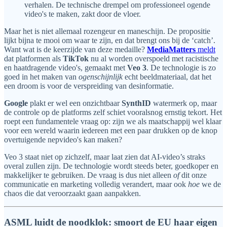
verhalen. De technische drempel om professioneel ogende
video's te maken, zakt door de vloer.
Maar het is niet allemaal rozengeur en maneschijn. De propositie
lijkt bijna te mooi om waar te zijn, en dat brengt ons bij de ‘catch’.
Want wat is de keerzijde van deze medaille?
MediaMatters
meldt
dat platformen als
TikTok
nu al worden overspoeld met racistische
en haatdragende video's, gemaakt met
Veo 3
. De technologie is zo
goed in het maken van
ogenschijnlijk
echt beeldmateriaal, dat het
een droom is voor de verspreiding van desinformatie.
Google
plakt er wel een onzichtbaar
SynthID
watermerk op, maar
de controle op de platforms zelf schiet vooralsnog ernstig tekort. Het
roept een fundamentele vraag op: zijn we als maatschappij wel klaar
voor een wereld waarin iedereen met een paar drukken op de knop
overtuigende nepvideo's kan maken?
Veo 3 staat niet op zichzelf, maar laat zien dat AI-video’s straks
overal zullen zijn. De technologie wordt steeds beter, goedkoper en
makkelijker te gebruiken. De vraag is dus niet alleen
of
dit onze
communicatie en marketing volledig verandert, maar ook
hoe
we de
chaos die dat veroorzaakt gaan aanpakken.
ASML luidt de noodklok: smoort de EU haar eigen