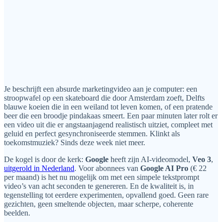
Je beschrijft een absurde marketingvideo aan je computer: een
stroopwafel op een skateboard die door Amsterdam zoeft, Delfts
blauwe koeien die in een weiland tot leven komen, of een pratende
beer die een broodje pindakaas smeert. Een paar minuten later rolt er
een video uit die er angstaanjagend realistisch uitziet, compleet met
geluid en perfect gesynchroniseerde stemmen. Klinkt als
toekomstmuziek? Sinds deze week niet meer.
De kogel is door de kerk:
Google
heeft zijn AI-videomodel,
Veo 3
,
uitgerold in Nederland
. Voor abonnees van
Google AI Pro
(€ 22
per maand) is het nu mogelijk om met een simpele tekstprompt
video’s van acht seconden te genereren. En de kwaliteit is, in
tegenstelling tot eerdere experimenten, opvallend goed. Geen rare
gezichten, geen smeltende objecten, maar scherpe, coherente
beelden.