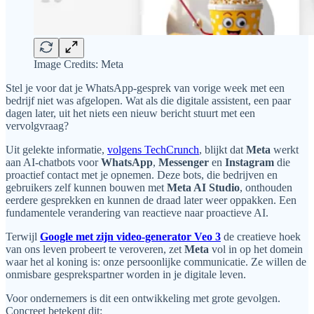
Image Credits: Meta
Stel je voor dat je WhatsApp-gesprek van vorige week met een
bedrijf niet was afgelopen. Wat als die digitale assistent, een paar
dagen later, uit het niets een nieuw bericht stuurt met een
vervolgvraag?
Uit gelekte informatie,
volgens TechCrunch
, blijkt dat
Meta
werkt
aan AI-chatbots voor
WhatsApp
,
Messenger
en
Instagram
die
proactief contact met je opnemen. Deze bots, die bedrijven en
gebruikers zelf kunnen bouwen met
Meta AI Studio
, onthouden
eerdere gesprekken en kunnen de draad later weer oppakken. Een
fundamentele verandering van reactieve naar proactieve AI.
Terwijl
Google met zijn video-generator Veo 3
de creatieve hoek
van ons leven probeert te veroveren, zet
Meta
vol in op het domein
waar het al koning is: onze persoonlijke communicatie. Ze willen de
onmisbare gesprekspartner worden in je digitale leven.
Voor ondernemers is dit een ontwikkeling met grote gevolgen.
Concreet betekent dit: