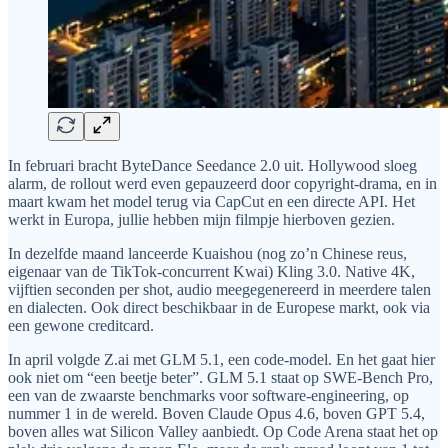
In februari bracht ByteDance Seedance 2.0 uit. Hollywood sloeg
alarm, de rollout werd even gepauzeerd door copyright-drama, en in
maart kwam het model terug via CapCut en een directe API. Het
werkt in Europa, jullie hebben mijn filmpje hierboven gezien.
In dezelfde maand lanceerde Kuaishou (nog zo’n Chinese reus,
eigenaar van de TikTok-concurrent Kwai) Kling 3.0. Native 4K,
vijftien seconden per shot, audio meegegenereerd in meerdere talen
en dialecten. Ook direct beschikbaar in de Europese markt, ook via
een gewone creditcard.
In april volgde Z.ai met GLM 5.1, een code-model. En het gaat hier
ook niet om “een beetje beter”. GLM 5.1 staat op SWE-Bench Pro,
een van de zwaarste benchmarks voor software-engineering, op
nummer 1 in de wereld. Boven Claude Opus 4.6, boven GPT 5.4,
boven alles wat Silicon Valley aanbiedt. Op Code Arena staat het op