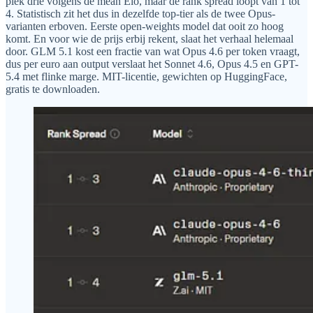
plek drie volgens de mean Elo, maar de rank spread loopt van 1 tot
4. Statistisch zit het dus in dezelfde top-tier als de twee Opus-
varianten erboven. Eerste open-weights model dat ooit zo hoog
komt. En voor wie de prijs erbij rekent, slaat het verhaal helemaal
door. GLM 5.1 kost een fractie van wat Opus 4.6 per token vraagt,
dus per euro aan output verslaat het Sonnet 4.6, Opus 4.5 en GPT-
5.4 met flinke marge. MIT-licentie, gewichten op HuggingFace,
gratis te downloaden.