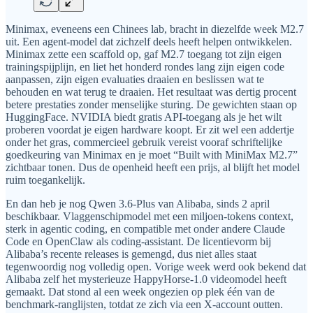
Minimax, eveneens een Chinees lab, bracht in diezelfde week M2.7
uit. Een agent-model dat zichzelf deels heeft helpen ontwikkelen.
Minimax zette een scaffold op, gaf M2.7 toegang tot zijn eigen
trainingspijplijn, en liet het honderd rondes lang zijn eigen code
aanpassen, zijn eigen evaluaties draaien en beslissen wat te
behouden en wat terug te draaien. Het resultaat was dertig procent
betere prestaties zonder menselijke sturing. De gewichten staan op
HuggingFace. NVIDIA biedt gratis API-toegang als je het wilt
proberen voordat je eigen hardware koopt. Er zit wel een addertje
onder het gras, commercieel gebruik vereist vooraf schriftelijke
goedkeuring van Minimax en je moet “Built with MiniMax M2.7”
zichtbaar tonen. Dus de openheid heeft een prijs, al blijft het model
ruim toegankelijk.
En dan heb je nog Qwen 3.6-Plus van Alibaba, sinds 2 april
beschikbaar. Vlaggenschipmodel met een miljoen-tokens context,
sterk in agentic coding, en compatible met onder andere Claude
Code en OpenClaw als coding-assistant. De licentievorm bij
Alibaba’s recente releases is gemengd, dus niet alles staat
tegenwoordig nog volledig open. Vorige week werd ook bekend dat
Alibaba zelf het mysterieuze HappyHorse-1.0 videomodel heeft
gemaakt. Dat stond al een week ongezien op plek één van de
benchmark-ranglijsten, totdat ze zich via een X-account outten.