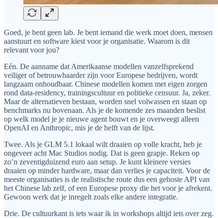
Goed, je bent geen lab. Je bent iemand die werk moet doen, mensen
aanstuurt en software kiest voor je organisatie. Waarom is dit
relevant voor jou?
Eén. De aanname dat Amerikaanse modellen vanzelfsprekend
veiliger of betrouwbaarder zijn voor Europese bedrijven, wordt
langzaam onhoudbaar. Chinese modellen komen met eigen zorgen
rond data-residency, trainingscultuur en politieke censuur. Ja, zeker.
Maar de alternatieven bestaan, worden snel volwassen en staan op
benchmarks nu bovenaan. Als je de komende zes maanden beslist
op welk model je je nieuwe agent bouwt en je overweegt alleen
OpenAI en Anthropic, mis je de helft van de lijst.
Twee. Als je GLM 5.1 lokaal wilt draaien op volle kracht, heb je
ongeveer acht Mac Studios nodig. Dat is geen grapje. Reken op
zo’n zeventigduizend euro aan setup. Je kunt kleinere versies
draaien op minder hardware, maar dan verlies je capaciteit. Voor de
meeste organisaties is de realistische route dus een gehoste API van
het Chinese lab zelf, of een Europese proxy die het voor je afrekent.
Gewoon werk dat je inregelt zoals elke andere integratie.
Drie. De cultuurkant is iets waar ik in workshops altijd iets over zeg.