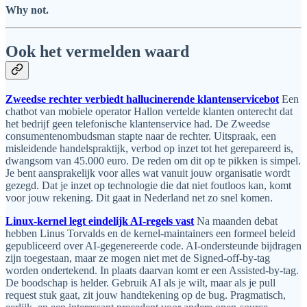
Why not.
Ook het vermelden waard
Zweedse rechter verbiedt hallucinerende klantenservicebot
Een
chatbot van mobiele operator Hallon vertelde klanten onterecht dat
het bedrijf geen telefonische klantenservice had. De Zweedse
consumentenombudsman stapte naar de rechter. Uitspraak, een
misleidende handelspraktijk, verbod op inzet tot het gerepareerd is,
dwangsom van 45.000 euro. De reden om dit op te pikken is simpel.
Je bent aansprakelijk voor alles wat vanuit jouw organisatie wordt
gezegd. Dat je inzet op technologie die dat niet foutloos kan, komt
voor jouw rekening. Dit gaat in Nederland net zo snel komen.
Linux-kernel legt eindelijk AI-regels vast
Na maanden debat
hebben Linus Torvalds en de kernel-maintainers een formeel beleid
gepubliceerd over AI-gegenereerde code. AI-ondersteunde bijdragen
zijn toegestaan, maar ze mogen niet met de Signed-off-by-tag
worden ondertekend. In plaats daarvan komt er een Assisted-by-tag.
De boodschap is helder. Gebruik AI als je wilt, maar als je pull
request stuk gaat, zit jouw handtekening op de bug. Pragmatisch,