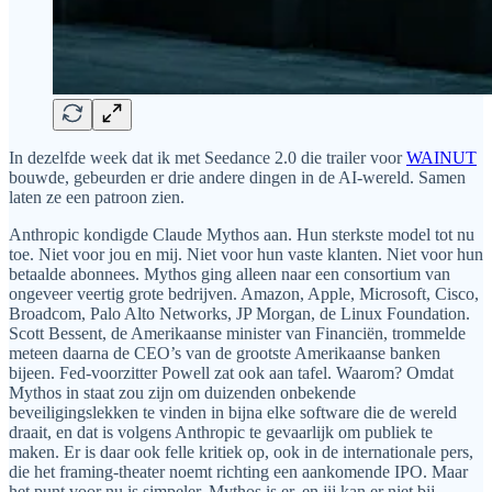
In dezelfde week dat ik met Seedance 2.0 die trailer voor
WAINUT
bouwde, gebeurden er drie andere dingen in de AI-wereld. Samen
laten ze een patroon zien.
Anthropic kondigde Claude Mythos aan. Hun sterkste model tot nu
toe. Niet voor jou en mij. Niet voor hun vaste klanten. Niet voor hun
betaalde abonnees. Mythos ging alleen naar een consortium van
ongeveer veertig grote bedrijven. Amazon, Apple, Microsoft, Cisco,
Broadcom, Palo Alto Networks, JP Morgan, de Linux Foundation.
Scott Bessent, de Amerikaanse minister van Financiën, trommelde
meteen daarna de CEO’s van de grootste Amerikaanse banken
bijeen. Fed-voorzitter Powell zat ook aan tafel. Waarom? Omdat
Mythos in staat zou zijn om duizenden onbekende
beveiligingslekken te vinden in bijna elke software die de wereld
draait, en dat is volgens Anthropic te gevaarlijk om publiek te
maken. Er is daar ook felle kritiek op, ook in de internationale pers,
die het framing-theater noemt richting een aankomende IPO. Maar
het punt voor nu is simpeler. Mythos is er, en jij kan er niet bij.