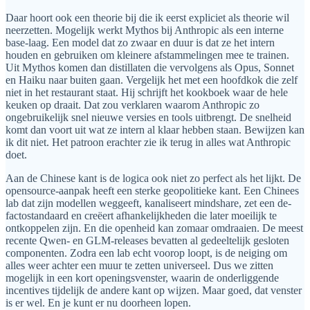
Daar hoort ook een theorie bij die ik eerst expliciet als theorie wil
neerzetten. Mogelijk werkt Mythos bij Anthropic als een interne
base-laag. Een model dat zo zwaar en duur is dat ze het intern
houden en gebruiken om kleinere afstammelingen mee te trainen.
Uit Mythos komen dan distillaten die vervolgens als Opus, Sonnet
en Haiku naar buiten gaan. Vergelijk het met een hoofdkok die zelf
niet in het restaurant staat. Hij schrijft het kookboek waar de hele
keuken op draait. Dat zou verklaren waarom Anthropic zo
ongebruikelijk snel nieuwe versies en tools uitbrengt. De snelheid
komt dan voort uit wat ze intern al klaar hebben staan. Bewijzen kan
ik dit niet. Het patroon erachter zie ik terug in alles wat Anthropic
doet.
Aan de Chinese kant is de logica ook niet zo perfect als het lijkt. De
opensource-aanpak heeft een sterke geopolitieke kant. Een Chinees
lab dat zijn modellen weggeeft, kanaliseert mindshare, zet een de-
factostandaard en creëert afhankelijkheden die later moeilijk te
ontkoppelen zijn. En die openheid kan zomaar omdraaien. De meest
recente Qwen- en GLM-releases bevatten al gedeeltelijk gesloten
componenten. Zodra een lab echt voorop loopt, is de neiging om
alles weer achter een muur te zetten universeel. Dus we zitten
mogelijk in een kort openingsvenster, waarin de onderliggende
incentives tijdelijk de andere kant op wijzen. Maar goed, dat venster
is er wel. En je kunt er nu doorheen lopen.