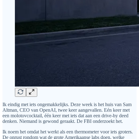
Ik eindig met iets ongemakkelijks. Deze week is het huis van Sam
Altman, CEO van OpenAI, twee keer aangevallen. Eén keer met
een molotovcocktail, één keer met iets dat aan een drive-by deed
denken. Niemand is gewond geraakt. De FBI onderzoekt het.
Ik noem het omdat het werkt als een thermometer voor iets groters.
De onrust rondom wat de grote Amerikaanse labs doen, welke