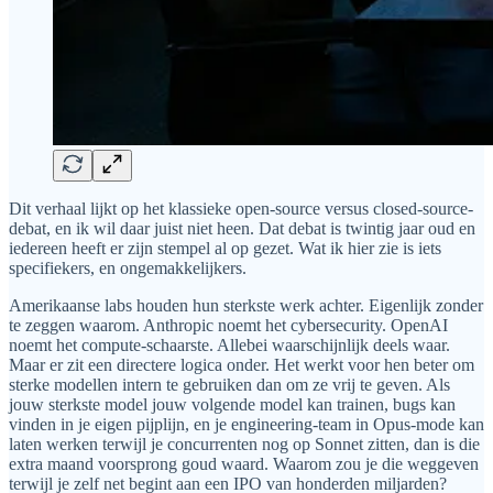
Dit verhaal lijkt op het klassieke open-source versus closed-source-
debat, en ik wil daar juist niet heen. Dat debat is twintig jaar oud en
iedereen heeft er zijn stempel al op gezet. Wat ik hier zie is iets
specifiekers, en ongemakkelijkers.
Amerikaanse labs houden hun sterkste werk achter. Eigenlijk zonder
te zeggen waarom. Anthropic noemt het cybersecurity. OpenAI
noemt het compute-schaarste. Allebei waarschijnlijk deels waar.
Maar er zit een directere logica onder. Het werkt voor hen beter om
sterke modellen intern te gebruiken dan om ze vrij te geven. Als
jouw sterkste model jouw volgende model kan trainen, bugs kan
vinden in je eigen pijplijn, en je engineering-team in Opus-mode kan
laten werken terwijl je concurrenten nog op Sonnet zitten, dan is die
extra maand voorsprong goud waard. Waarom zou je die weggeven
terwijl je zelf net begint aan een IPO van honderden miljarden?