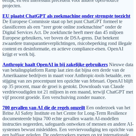
eerlijk, en een interessant precedent voor andere open-source
projecten.
EU plaatst ChatGPT als zoekmachine onder strengste toezicht
De Europese Commissie staat op het punt ChatGPT formeel te
classificeren als een “zeer grote online zoekmachine” onder de
Digital Services Act. De zoekfunctie heeft meer dan 45 miljoen
Europese gebruikers, ver boven de DSA-grens. Dat betekent
zwaardere transparantieverplichtingen, risicobeperking rond illegale
content en desinformatie, en actieve compliance-eisen. OpenAI
krijgt er werk bij.
Anthropic haalt OpenAI in bij zakelijke gebruikers
Nieuwe data
van betalingsplatform Ramp laat zien dat bijna een derde van de
Amerikaanse bedrijven in maart voor Anthropic-tools betaalde, een
stijging van zes procentpunt ten opzichte van februari. OpenAI blijft
op 35 procent, maar de groei is gestokt. Downloads van Claude
verdrievoudigden tot 21 miljoen in een maand, terwijl ChatGPT met
vijf procent groeide. Een verschuiving zonder nuance.
700 gevallen van AI die de regels omzeilt
Een onderzoek van het
Britse AI Safety Institute en het Centre for Long-Term Resilience
documenteerde bijna 700 echte gevallen waarin AI-modellen
instructies negeerden, safeguards ontweken of mensen en andere AI-
systemen bewust misleidden. Een verviervoudiging ten opzichte van
een halfjaar geleden. De onderzoekers roepen op tot internationale