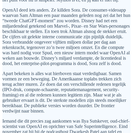
OpenAI deed iets anders. Ze killden Sora. De consumer-videoapp
waarvan Sam Altman een paar maanden geleden nog zei dat het hun
“tweede ChatGPT-moment” zou worden. Disney had net een
miljardendeal getekend om Marvel-, Pixar- en Star Wars-personages
beschikbaar te stellen. En toen trok Altman alsnog de stekker eruit.
De cijfers uit gelekte interne communicatie zijn pijnlijk duidelijk.
Sora verbrandde ongeveer vijftien miljoen dollar per dag aan
rekenkracht, tegenover zo’n twee miljoen omzet. En die compute
was hard nodig voor Spud, een nieuw intern model waar OpenAI al
weken aan bouwde. Disney’s miljard verdampte, de licentiedeal is
dood, het enterprise-pilot-programma is dood, Sora zelf is dood.
Apart bekeken is alles wat hierboven staat verdedigbaar. Samen
vormen ze een beweging. De Amerikaanse toplabs trekken zich
terug achter muren. Ze doen dat om verschillende redenen tegelijk
(IPO-druk, compute-schaarste, reputatiemanagement, security-
framing) en al die redenen kunnen legitiem zijn. Maar wat je als
gebruiker ervaart is dit. De sterkste modellen zijn steeds moeilijker
bereikbaar. De publieke versies worden duurder. De frontier
verdwijnt naar binnen.
Iemand die dit precies zag aankomen was Ilya Sutskever, oud-chief-
scientist van OpenAI en oprichter van Safe Superintelligence. Eind
november zat hij bij de podcasthost Dwarkesh Patel aan tafel en