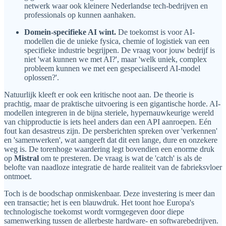
netwerk waar ook kleinere Nederlandse tech-bedrijven en
professionals op kunnen aanhaken.
Domein-specifieke AI wint.
De toekomst is voor AI-
modellen die de unieke fysica, chemie of logistiek van een
specifieke industrie begrijpen. De vraag voor jouw bedrijf is
niet 'wat kunnen we met AI?', maar 'welk uniek, complex
probleem kunnen we met een gespecialiseerd AI-model
oplossen?'.
Natuurlijk kleeft er ook een kritische noot aan. De theorie is
prachtig, maar de praktische uitvoering is een gigantische horde. AI-
modellen integreren in de bijna steriele, hypernauwkeurige wereld
van chipproductie is iets heel anders dan een API aanroepen. Eén
fout kan desastreus zijn. De persberichten spreken over 'verkennen'
en 'samenwerken', wat aangeeft dat dit een lange, dure en onzekere
weg is. De torenhoge waardering legt bovendien een enorme druk
op
Mistral
om te presteren. De vraag is wat de 'catch' is als de
belofte van naadloze integratie de harde realiteit van de fabrieksvloer
ontmoet.
Toch is de boodschap onmiskenbaar. Deze investering is meer dan
een transactie; het is een blauwdruk. Het toont hoe Europa's
technologische toekomst wordt vormgegeven door diepe
samenwerking tussen de allerbeste hardware- en softwarebedrijven.