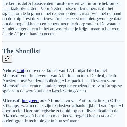
De kern is dat AI-assistenten transformeren van informatiebronnen
naar taakuitvoerders. Voor Nederlandse ondernemers is dit het
signaal om te beginnen met experimenteren, maar wel met de hand
op de knip. Test deze nieuwe functies eerst met niet-gevoelige data
om de mogelijkheden en beperkingen te doorgronden. De waarde
zit niet langer alleen in het antwoord dat je krijgt, maar in het werk
dat de AI je uit handen neemt.
The Shortlist
Nebius
sluit
een overeenkomst van 17,4 miljard dollar met
Microsoft voor het leveren van AI-infrastructuur. De deal, die de
Amsterdamse Yandex-afsplitsing AI-capaciteit laat leveren voor
Microsofts datacenters, onderstreept de groeiende rol van Europese
spelers in de wereldwijde AI-toeleveringsketen.
Microsoft
integreert
ook AI-modellen van Anthropic in zijn Office
365-apps, waarmee het zijn exclusieve afhankelijkheid van OpenAI
doorbreekt. Deze strategische zet duidt op een diversificatie in de
AI-markt en geeft bedrijven meer keuzemogelijkheden voor de
onderliggende technologie in hun software.