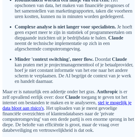
opschonen van data, het maken van financiële prognoses of
het samenstellen van marketingrapporten, taken die voorheen
uren kostten, kunnen nu in minuten worden gedelegeerd.
Complexe analyse is niet langer voor specialisten.
Je hoeft
geen expert meer te zijn in statistiek of programmeertalen om
diepgaande inzichten uit je bedrijfsdata te halen.
Claude
neemt de technische implementatie op zich in een
afgeschermde computeromgeving.
Minder 'context switching', meer flow.
Doordat
Claude
kan praten met je projectmanagementtool of je betaalprovider,
hoef je niet constant informatie van het ene naar het andere
scherm te verplaatsen. De AI begrijpt de context van je werk
en handelt daarnaar.
Maar er is natuurlijk een addertje onder het gras.
Anthropic
is er
zelf opvallend eerlijk over: door
Claude
toegang te geven tot het
internet om bestanden te maken en te analyseren,
stel je mogelijk je
data bloot aan risico's
. Het uploaden van je meest gevoelige
financiële overzichten of klantendatabases naar de 'private
computeromgeving' van een derde partij is een enorme sprong in het
diepe. De belofte van efficiëntie is groot, maar de vraag over
databeveiliging en vertrouwelijkheid is dat ook.