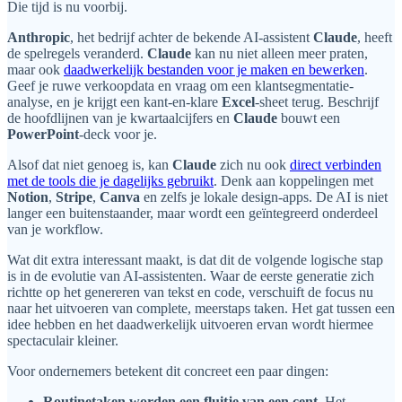
Die tijd is nu voorbij.
Anthropic
, het bedrijf achter de bekende AI-assistent
Claude
, heeft
de spelregels veranderd.
Claude
kan nu niet alleen meer praten,
maar ook
daadwerkelijk bestanden voor je maken en bewerken
.
Geef je ruwe verkoopdata en vraag om een klantsegmentatie-
analyse, en je krijgt een kant-en-klare
Excel
-sheet terug. Beschrijf
de hoofdlijnen van je kwartaalcijfers en
Claude
bouwt een
PowerPoint
-deck voor je.
Alsof dat niet genoeg is, kan
Claude
zich nu ook
direct verbinden
met de tools die je dagelijks gebruikt
. Denk aan koppelingen met
Notion
,
Stripe
,
Canva
en zelfs je lokale design-apps. De AI is niet
langer een buitenstaander, maar wordt een geïntegreerd onderdeel
van je workflow.
Wat dit extra interessant maakt, is dat dit de volgende logische stap
is in de evolutie van AI-assistenten. Waar de eerste generatie zich
richtte op het genereren van tekst en code, verschuift de focus nu
naar het uitvoeren van complete, meerstaps taken. Het gat tussen een
idee hebben en het daadwerkelijk uitvoeren ervan wordt hiermee
spectaculair kleiner.
Voor ondernemers betekent dit concreet een paar dingen:
Routinetaken worden een fluitje van een cent.
Het