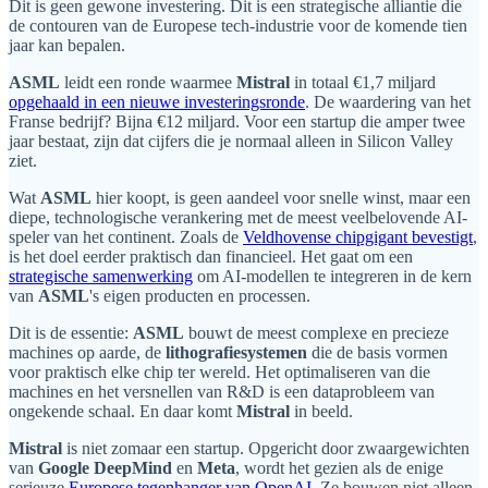
Dit is geen gewone investering. Dit is een strategische alliantie die
de contouren van de Europese tech-industrie voor de komende tien
jaar kan bepalen.
ASML
leidt een ronde waarmee
Mistral
in totaal €1,7 miljard
opgehaald in een nieuwe investeringsronde
. De waardering van het
Franse bedrijf? Bijna €12 miljard. Voor een startup die amper twee
jaar bestaat, zijn dat cijfers die je normaal alleen in Silicon Valley
ziet.
Wat
ASML
hier koopt, is geen aandeel voor snelle winst, maar een
diepe, technologische verankering met de meest veelbelovende AI-
speler van het continent. Zoals de
Veldhovense chipgigant bevestigt
,
is het doel eerder praktisch dan financieel. Het gaat om een
strategische samenwerking
om AI-modellen te integreren in de kern
van
ASML
's eigen producten en processen.
Dit is de essentie:
ASML
bouwt de meest complexe en precieze
machines op aarde, de
lithografiesystemen
die de basis vormen
voor praktisch elke chip ter wereld. Het optimaliseren van die
machines en het versnellen van R&D is een dataprobleem van
ongekende schaal. En daar komt
Mistral
in beeld.
Mistral
is niet zomaar een startup. Opgericht door zwaargewichten
van
Google DeepMind
en
Meta
, wordt het gezien als de enige
serieuze
Europese tegenhanger van OpenAI
. Ze bouwen niet alleen