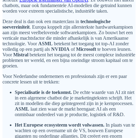
chatbots, maar ook fundamentele AI-modellen die getraind kunnen
worden voor extreem specialistische, industriële taken.
Deze deal is dan ook een masterclass in
technologische
soevereiniteit
. Europa koppelt zijn allersterkste hardwarekampioen
aan zijn meest veelbelovende softwarekampioen. Zo bouwt het een
verticale machtsfactor die minder afhankelijk is van Amerikaanse
technologie. Voor
ASML
betekent het toegang tot top-AI zonder
volledig op een partij als
NVIDIA
of
Microsoft
te hoeven leunen.
Voor
Mistral
betekent het toegang tot de meest complexe industriële
problemen ter wereld, en een bijna oneindige stroom kapitaal om te
groeien.
Voor Nederlandse ondernemers en professionals zijn er een paar
concrete lessen uit te trekken:
Specialisatie is de toekomst.
De echte waarde van AI zit niet
in een algemene chatbot die je marketingteksten schrijft. Het
zit in modellen die diep geïntegreerd zijn in je kernprocessen.
ASML
laat zien waar de markt heengaat: AI als een
onmisbaar onderdeel van je productie, logistiek of R&D.
Het Europese ecosysteem wordt volwassen.
In plaats van te
wachten op een overname uit de VS, bouwen Europese
giganten nu onderlinge allianties. Dit creëert een enorm